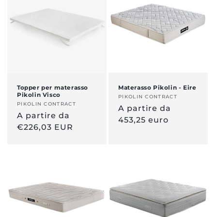
Topper per materasso
Materasso Pikolin - Eire
Pikolin Visco
Venditore:
PIKOLIN CONTRACT
Venditore:
PIKOLIN CONTRACT
Prezzo
A partire da
Prezzo
A partire da
normale
453,25 euro
normale
€226,03 EUR