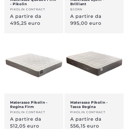
- Pikolin
Brilliant
Venditore:
PIKOLIN CONTRACT
Venditore:
BJORN
Prezzo
A partire da
Prezzo
A partire da
normale
495,25 euro
normale
995,00 euro
Materasso Pikolin -
Materasso Pikolin -
Regina Firm
Tasca Regina
Venditore:
PIKOLIN CONTRACT
Venditore:
PIKOLIN CONTRACT
Prezzo
A partire da
Prezzo
A partire da
normale
512,05 euro
normale
556,15 euro