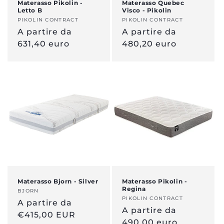
Materasso Pikolin -
Materasso Quebec
Letto B
Visco - Pikolin
e
Venditore:
PIKOLIN CONTRACT
Venditore:
PIKOLIN CONTRACT
:
Prezzo
A partire da
Prezzo
A partire da
normale
631,40 euro
normale
480,20 euro
Materasso Bjorn - Silver
Materasso Pikolin -
Regina
Venditore:
BJORN
Venditore:
PIKOLIN CONTRACT
Prezzo
A partire da
Prezzo
A partire da
normale
€415,00 EUR
normale
490,00 euro