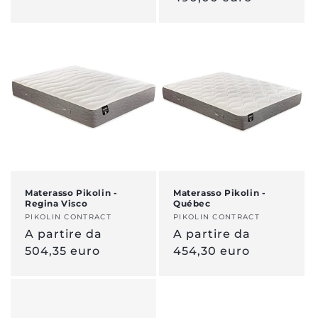
Materasso Pikolin -
Materasso Pikolin -
Regina Visco
Québec
Venditore:
PIKOLIN CONTRACT
Venditore:
PIKOLIN CONTRACT
Prezzo
A partire da
Prezzo
A partire da
normale
504,35 euro
normale
454,30 euro