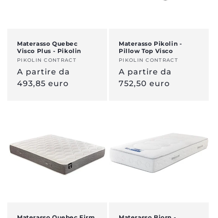
Materasso Quebec
Materasso Pikolin -
Visco Plus - Pikolin
Pillow Top Visco
Venditore:
PIKOLIN CONTRACT
Venditore:
PIKOLIN CONTRACT
Prezzo
A partire da
Prezzo
A partire da
normale
493,85 euro
normale
752,50 euro
Materasso Quebec Firm
Materasso Bjorn -