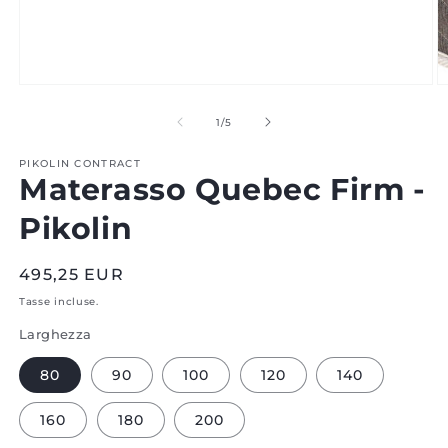
Aprire
A
il
il
media
m
di
1
/
5
1
2
in
in
PIKOLIN CONTRACT
modale
m
Materasso Quebec Firm -
Pikolin
Prezzo
495,25 EUR
normale
Tasse incluse.
Larghezza
80
90
100
120
140
160
180
200