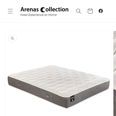
Vai al
contenuto
Carrello
Faceboo
Vai alle
informazioni
sul prodotto