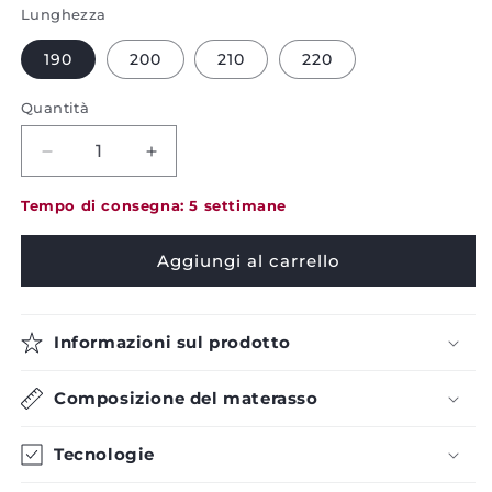
Lunghezza
190
200
210
220
Quantità
Quantità
Aumenta
in
la
calo
quantità
Tempo di consegna: 5 settimane
per
per
il
il
Aggiungi al carrello
materasso
materasso
Quebec
Quebec
Firm
Firm
Informazioni sul prodotto
-
-
Pikolin
Pikolin
Composizione del materasso
Tecnologie