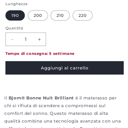
Lunghezza
190
200
210
220
Quantità
Diminuire
Aumentare
la
la
quantità
quantità
Tempo di consegna: 5 settimane
per
per
Materasso
Materasso
Aggiungi al carrello
Bjorn
Bjorn
-
-
Brilliant
Brilliant
Il
Bjorn® Bonne Nuit Brilliant
è il materasso per
chi si rifiuta di scendere a compromessi sul
comfort del sonno. Questo materasso di alta
qualità combina una tecnologia avanzata con una