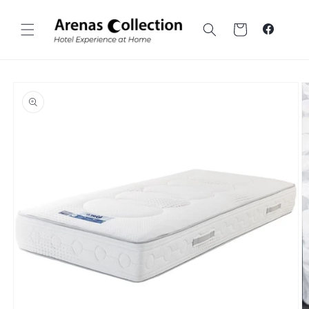
Vai al
contenuto
Carrello
Faceboo
Vai alle
informazioni
sul prodotto