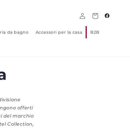
Log
Carrello
Facebook
in
ria da bagno
Accessori per la casa
B2B
a
divisione
engono offerti
si del marchio
el Collection,