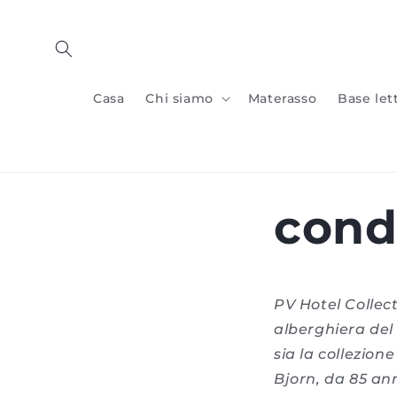
Vai al
contenuto
Casa
Chi siamo
Materasso
Base let
condi
PV Hotel Collect
alberghiera del
sia la collezion
Bjorn, da 85 ann