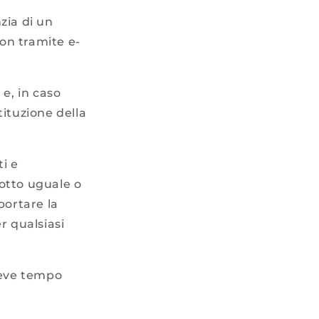
zia di un
on tramite e-
 e, in caso
tituzione della
ti e
otto uguale o
portare la
r qualsiasi
breve tempo