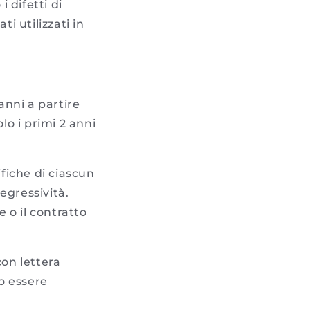
 difetti di
i utilizzati in
anni a partire
lo i primi 2 anni
ifiche di ciascun
egressività.
e o il contratto
con lettera
o essere