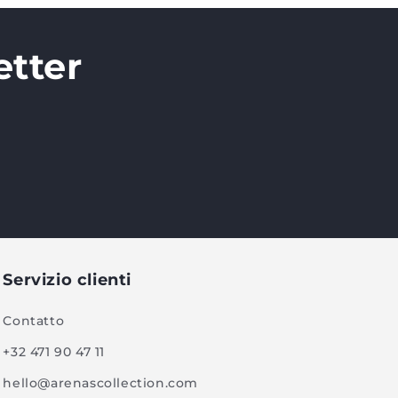
etter
Servizio clienti
Contatto
+32 471 90 47 11
hello@arenascollection.com