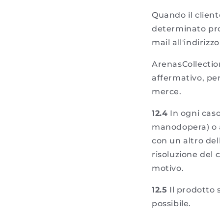
Quando il clien
determinato pro
mail all'indiriz
ArenasCollection
affermativo, per
merce.
12.4
In ogni caso,
manodopera) o a
con un altro del
risoluzione del 
motivo.
12.5
Il prodotto 
possibile.