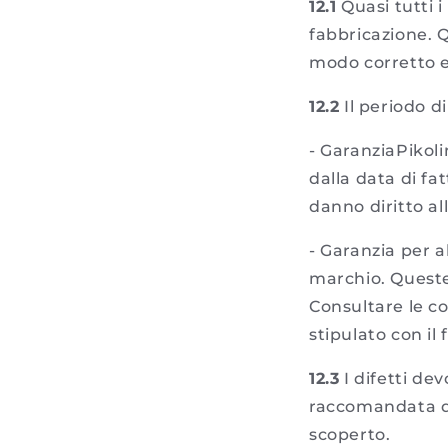
12.1
Quasi tutti i
fabbricazione. Q
modo corretto 
12.2
Il periodo di
-
GaranziaPikolin
dalla data di fa
danno diritto al
-
Garanzia per al
marchio. Queste
Consultare le co
stipulato con il 
12.3
I difetti de
raccomandata do
scoperto.