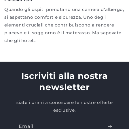
2 GIUGNO 2025
Quando gli ospiti prenotano una camera d'albergo,
si aspettano comfort e sicurezza. Uno degli
elementi cruciali che contribuiscono a rendere
piacevole il soggiorno è il materasso. Ma sapevate
che gli hotel...
Iscriviti alla nostra
newsletter
siate i primi a conoscere le nostre offerte
esclusive.
Email