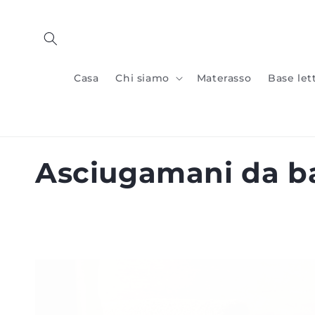
Vai al
contenuto
Casa
Chi siamo
Materasso
Base let
C
Asciugamani da b
o
l
l