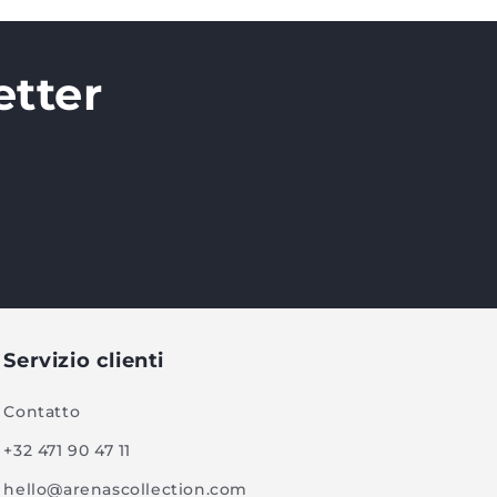
etter
Servizio clienti
Contatto
+32 471 90 47 11
hello@arenascollection.com