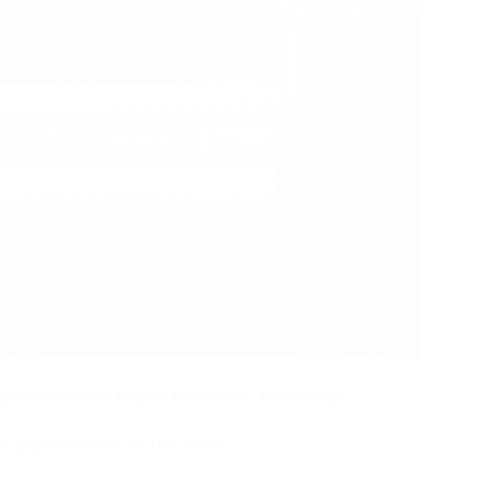
Biancheria da bagno Pousada - Habidecor
Venditore:
HABIDECOR
Prezzo
A partire da 14,00 euro
normale