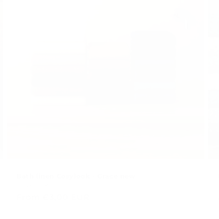
Bath linen Cosylook - Grace new
Venditore:
COSYLOOK
Regular
From €3,00 EUR
price