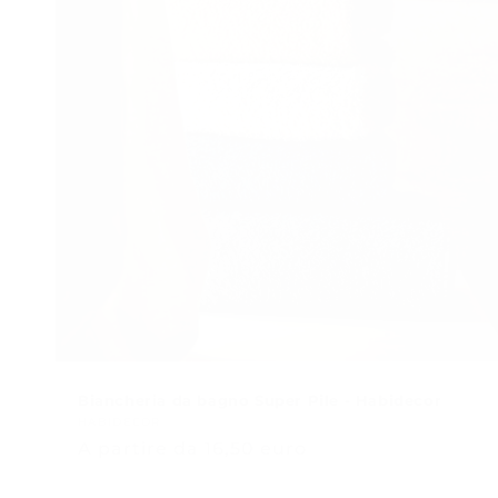
e
z
i
o
n
e
:
Biancheria da bagno Super Pile - Habidecor
Venditore:
HABIDECOR
Prezzo
A partire da 16,50 euro
normale