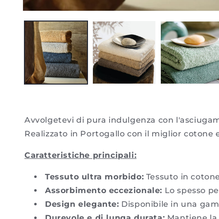
Aprire
il
media
1
in
modale
Avvolgetevi di pura indulgenza con l'asciuga
Realizzato in Portogallo con il miglior coton
Caratteristiche principali:
Tessuto ultra morbido:
Tessuto in cotone
Assorbimento eccezionale:
Lo spesso pe
Design elegante:
Disponibile in una gamm
Durevole e di lunga durata:
Mantiene la 