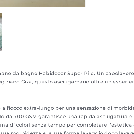
-
Habidecor
mano da bagno Habidecor Super Pile. Un capolavoro 
e egiziano Giza, questo asciugamano offre un'esperie
 a fiocco extra-lungo per una sensazione di morbidez
lo da 700 GSM garantisce una rapida asciugatura e 
a di colori senza tempo per completare l'estetica 
sua morbidezza e la sua forma lavaggio dopo lavag