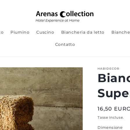
to
Piumino
Cuscino
Biancheria da letto
Bianche
Contatto
HABIDECOR
Bian
Super
Prezzo
16,50 EUR
normale
Tasse incluse.
Dimensione