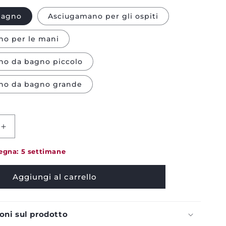
bagno
Asciugamano per gli ospiti
o per le mani
no da bagno piccolo
no da bagno grande
Aumento
della
quantità
egna: 5 settimane
per
Biancheria
Aggiungi al carrello
da
bagno
Super
oni sul prodotto
Pile