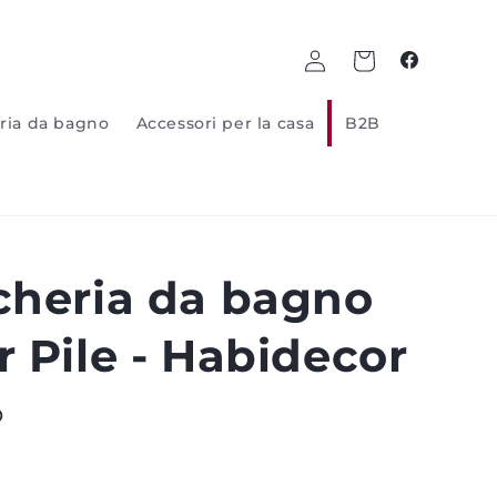
Log
Carrello
Facebook
in
ria da bagno
Accessori per la casa
B2B
cheria da bagno
 Pile - Habidecor
O