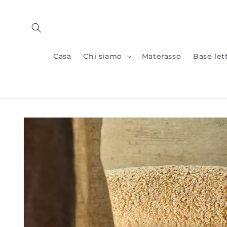
Vai al
contenuto
Casa
Chi siamo
Materasso
Base let
Vai alle
informazioni
sul prodotto