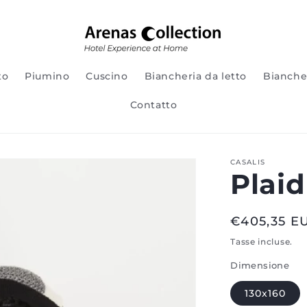
to
Piumino
Cuscino
Biancheria da letto
Bianche
Contatto
CASALIS
Plaid
Regular
€405,35 E
price
Tasse incluse.
Dimensione
130x160