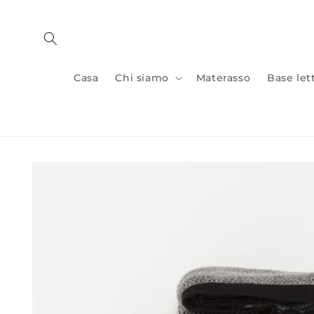
Vai al
contenuto
Casa
Chi siamo
Materasso
Base let
Vai alle
informazioni
sul prodotto