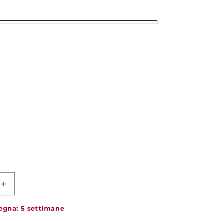
Increase
quantity
for
egna: 5 settimane
Plaid