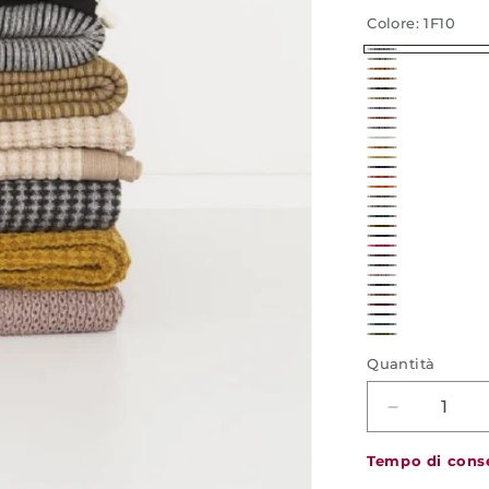
Colore:
1F10
1F10
1J02
2D02
2D03
3B07
4K06
5K14
482
497
500
519
527
615
680
684
740
A4
B1
D529
D614
D679
D742
K901
K902
K904
K920
K921
K922
K923
K924
Quantità
Decrease
quantity
for
Tempo di cons
Plaid