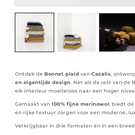
Aprire
il
media
1
in
modale
Ontdek de
Bonnet plaid
van
Casalis
, ontwor
en eigentijds design
. Net als de rest van de 
elk interieur moeiteloos naar een hoger niveau
Gemaakt van
100% fijne merinowol
, biedt d
en rijke textuur zorgen voor een moderne, lux
Verkrijgbaar in drie formaten en in een breed