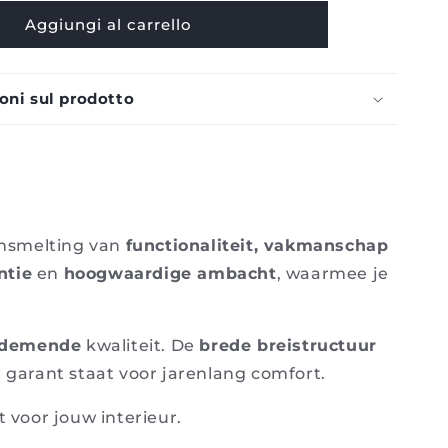
Bonnet
Aggiungi al carrello
-
Casalis
oni sul prodotto
ensmelting van
functionaliteit, vakmanschap
ntie
en
hoogwaardige ambacht
, waarmee je
ademende
kwaliteit. De
brede breistructuur
g
garant staat voor jarenlang comfort.
 voor jouw interieur.