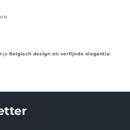
ure.
ukje
Belgisch design en verfijnde elegantie
.
etter