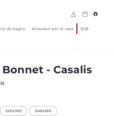
Log
Carrello
Facebook
in
ria da bagno
Accessori per la casa
B2B
 Bonnet - Casalis
UR
220x160
240x160