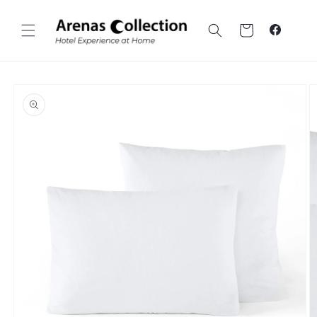
Vai al
contenuto
Carrello
Faceboo
Vai alle
informazioni
sul prodotto