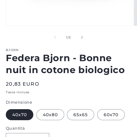
Aprire
A
il
il
media
m
di
1
/
3
1
2
in
in
BJORN
modale
m
Federa Bjorn - Bonne
nuit in cotone biologico
Prezzo
20,83 EURO
normale
Tasse incluse.
Dimensione
40x70
40x80
65x65
60x70
Quantità