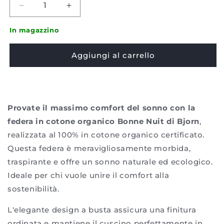
Diminuire
Aumenta
la
la
quantità
quantità
In magazzino
per
per
Federa
Federa
Aggiungi al carrello
Bjorn
Bjorn
-
-
Bonne
Bonne
nuit
nuit
in
in
Provate il massimo comfort del sonno con la
cotone
cotone
federa in cotone organico Bonne Nuit di Bjorn
,
biologico
biologico
realizzata al 100% in cotone organico certificato.
Questa federa è meravigliosamente morbida,
traspirante e offre un sonno naturale ed ecologico.
Ideale per chi vuole unire il comfort alla
sostenibilità.
L'elegante design a busta assicura una finitura
ordinata e mantiene il cuscino perfettamente in