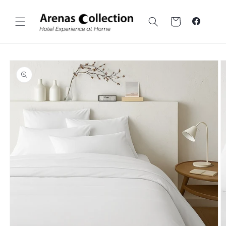
Vai al
contenuto
Carrello
Faceboo
Vai alle
informazioni
sul prodotto