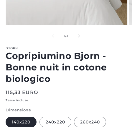
Aprire
A
il
il
media
m
di
1
/
3
1
2
in
in
BJORN
modale
m
Copripiumino Bjorn -
Bonne nuit in cotone
biologico
Prezzo
115,33 EURO
normale
Tasse incluse.
Dimensione
140x220
240x220
260x240