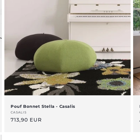
Pouf Bonnet Stella - Casalis
Venditore:
CASALIS
Prezzo
713,90 EUR
normale