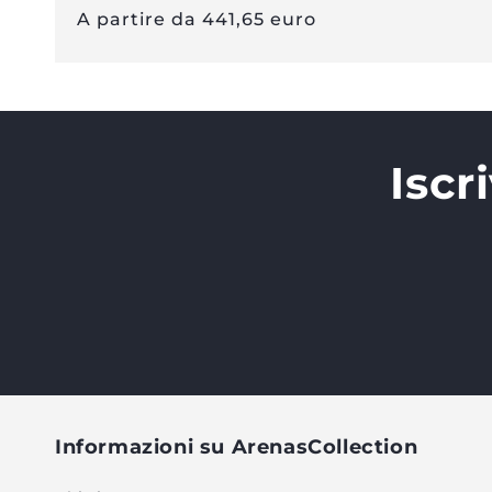
Prezzo
A partire da 441,65 euro
normale
Iscr
Informazioni su ArenasCollection