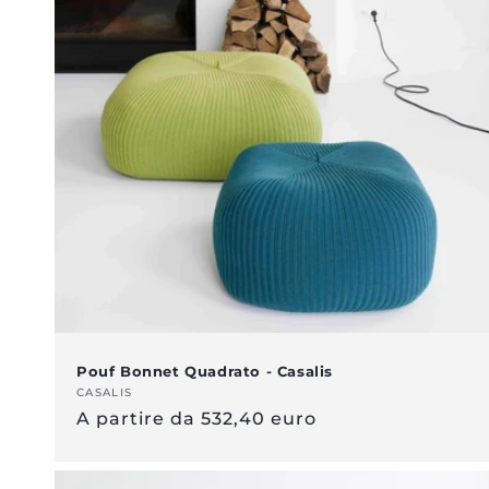
e
z
i
o
n
e
:
Pouf Bonnet Quadrato - Casalis
Venditore:
CASALIS
Prezzo
A partire da 532,40 euro
normale