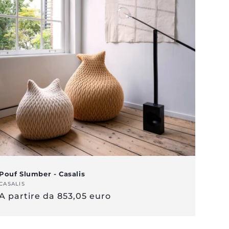
Pouf Slumber - Casalis
Venditore:
CASALIS
Prezzo
A partire da 853,05 euro
normale