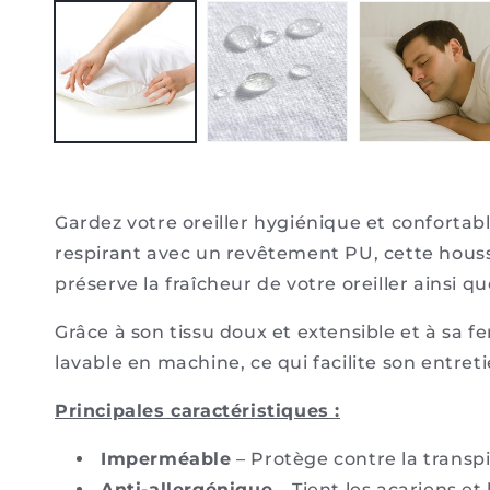
le
média
1
dans
une
fenêtre
modale
Gardez votre oreiller hygiénique et confortab
respirant avec un revêtement PU, cette housse 
préserve
la fraîcheur de votre oreiller ainsi q
Grâce à son tissu doux et extensible et à sa fe
lavable en machine, ce qui facilite son entre
Principales caractéristiques :
Imperméable
– Protège contre la transpi
Anti-allergénique
– Tient les acariens et