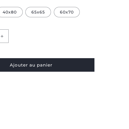
40x80
65x65
60x70
Augmenter
la
quantité
pour
Taie
Ajouter au panier
d'oreiller
de
protection
Bjorn
-
Bonne
nuit
waterproof