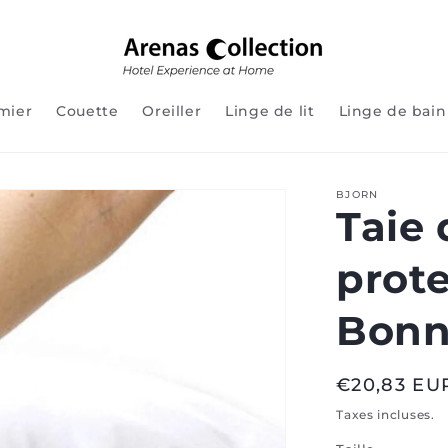
mier
Couette
Oreiller
Linge de lit
Linge de bain
BJORN
Taie 
prote
Bonn
Prix
€20,83 EU
normal
Taxes incluses.