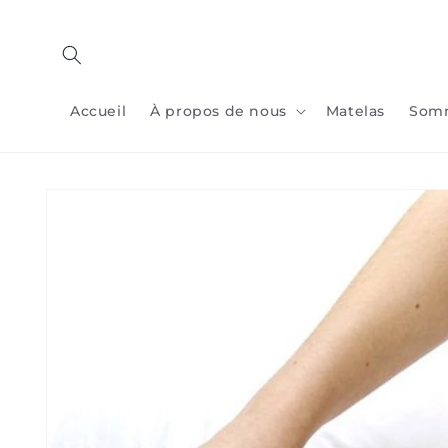
Passer
au
contenu
Accueil
À propos de nous
Matelas
Som
Passer aux
informations
sur le
produit