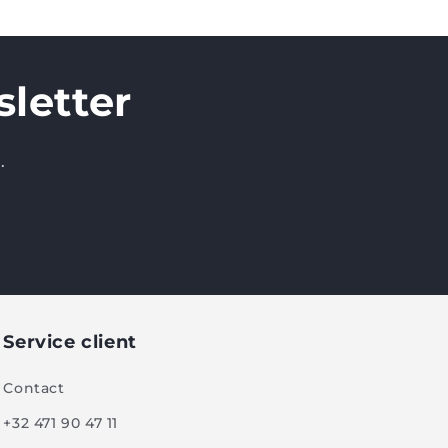
letter
.
Service client
Contact
+32 471 90 47 11