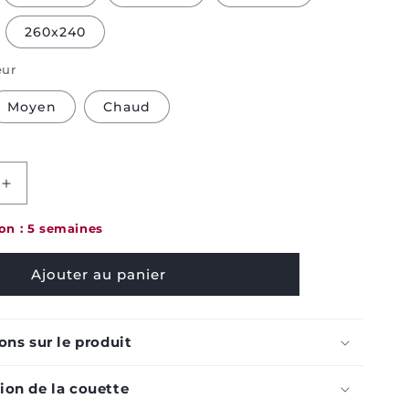
260x240
eur
Moyen
Chaud
Increase
quantity
for
son : 5 semaines
Duvet
Bjorn
Ajouter au panier
-
Bonne
nuit²
ons sur le produit
on de la couette