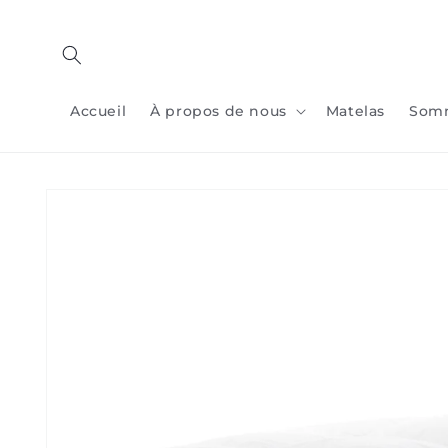
Passer
au
contenu
Accueil
À propos de nous
Matelas
Som
Passer aux
informations
sur le
produit