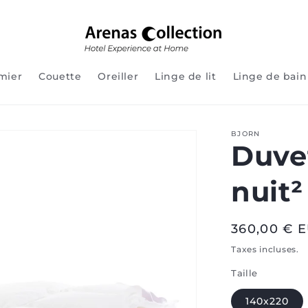
mier
Couette
Oreiller
Linge de lit
Linge de bain
BJORN
Duve
nuit²
Prix
360,00 € 
normal
Taxes incluses.
Taille
140x220