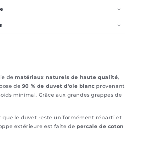
e
s
nie de
matériaux naturels de haute qualité
,
mpose de
90 % de duvet d'oie blanc
provenant
poids minimal. Grâce aux grandes grappes de
it que le duvet reste uniformément réparti et
loppe extérieure est faite de
percale de coton