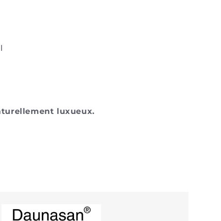
l
aturellement luxueux.