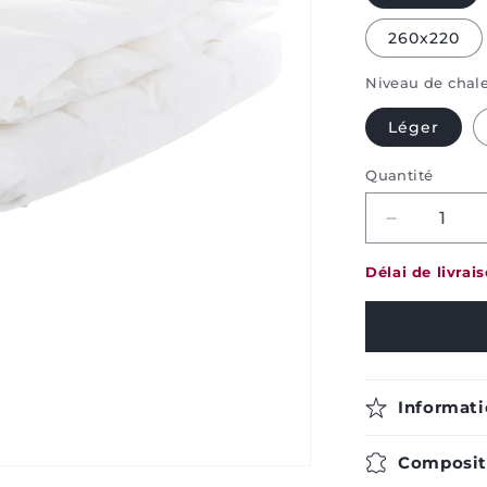
260x220
Niveau de chal
Léger
Quantité
Decrease
quantity
for
Délai de livrai
Duvet
Bjorn
-
Bonne
nuit²
Informati
Compositi