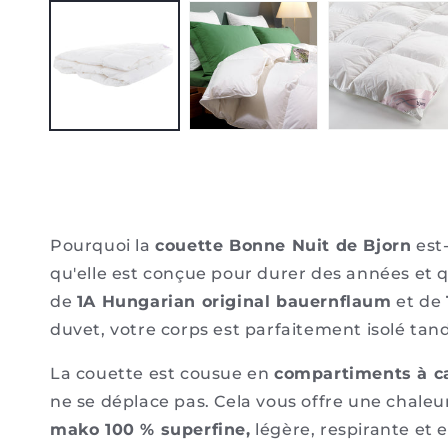
le
média
1
dans
une
fenêtre
modale
Pourquoi la
couette Bonne Nuit de Bjorn
est-
qu'elle est conçue pour durer des années et 
de
1A Hungarian original bauernflaum
et de
duvet, votre corps est parfaitement isolé tand
La couette est cousue en
compartiments à ca
ne se déplace pas. Cela vous offre une chaleur
mako 100 % superfine,
légère, respirante et 