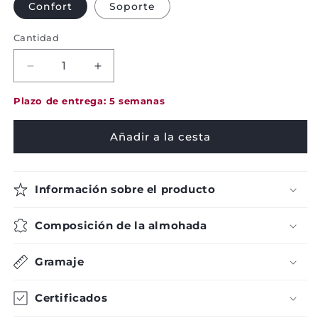
Confort
Soporte
Cantidad
Decrease
Increase
quantity
quantity
for
for
Plazo de entrega: 5 semanas
Pillow
Pillow
-
-
Añadir a la cesta
Brinkhaus
Brinkhaus
-
-
Celeste
Celeste
Información sobre el producto
-
-
Firm
Firm
Composición de la almohada
Gramaje
Certificados