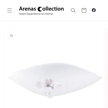
Ir al
contenido
Carrito
Faceboo
Ir a la
información
sobre el
producto