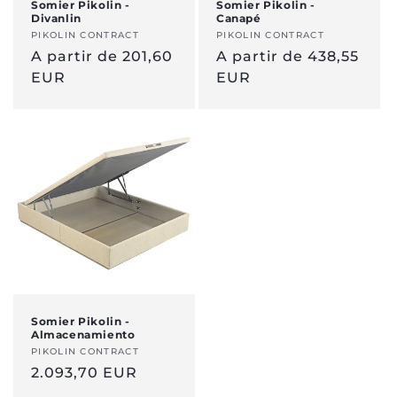
Somier Pikolin -
Somier Pikolin -
Divanlin
Canapé
:
Vendedor:
PIKOLIN CONTRACT
Vendedor:
PIKOLIN CONTRACT
Precio
A partir de 201,60
Precio
A partir de 438,55
normal
EUR
normal
EUR
Somier Pikolin -
Almacenamiento
Vendedor:
PIKOLIN CONTRACT
Precio
2.093,70 EUR
normal