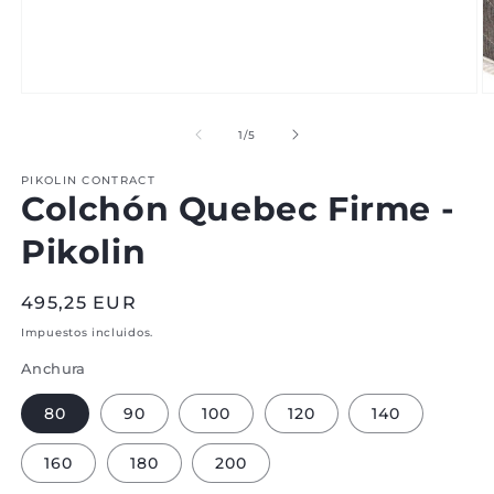
Abrir
Ab
medio
m
1
2
de
1
/
5
en
e
modal
m
PIKOLIN CONTRACT
Colchón Quebec Firme -
Pikolin
Precio
495,25 EUR
normal
Impuestos incluidos.
Anchura
80
90
100
120
140
160
180
200