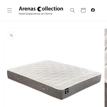
Ir al
contenido
Carrito
Faceboo
Ir a la
información
sobre el
producto