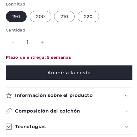
Longitud
190
200
210
220
Cantidad
Disminuir
Aumentar
la
la
cantidad
cantidad
Plazo de entrega: 5 semanas
de
para
Colchón
Colchón
Añadir a la cesta
Quebec
Quebec
Firme
Firme
-
-
Información sobre el producto
Pikolin
Pikolin
Composición del colchón
Tecnologías