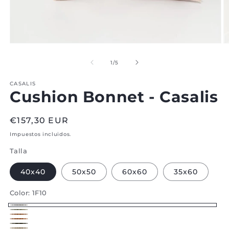
Abrir
Ab
medio
m
1
2
de
1
/
5
en
e
modal
m
CASALIS
Cushion Bonnet - Casalis
Regular
€157,30 EUR
price
Impuestos incluidos.
Talla
40x40
50x50
60x60
35x60
Color:
1F10
1F10
1J02
2D02
2D03