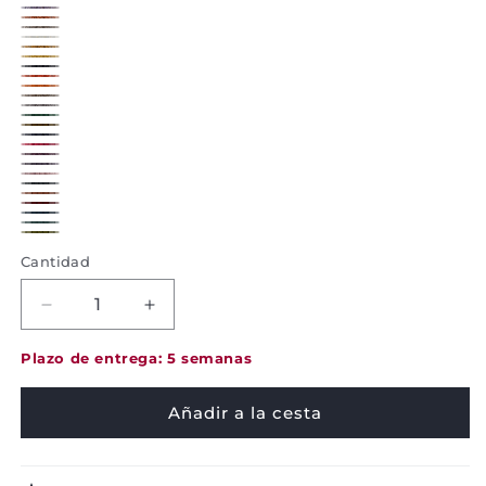
3B07
4K06
5K14
482
497
500
519
527
615
680
684
740
A4
B1
D529
D614
D679
D742
K901
K902
K904
K920
K921
K922
K923
K924
Cantidad
Decrease
Increase
quantity
quantity
for
for
Plazo de entrega: 5 semanas
Cushion
Cushion
Bonnet
Bonnet
Añadir a la cesta
-
-
Casalis
Casalis