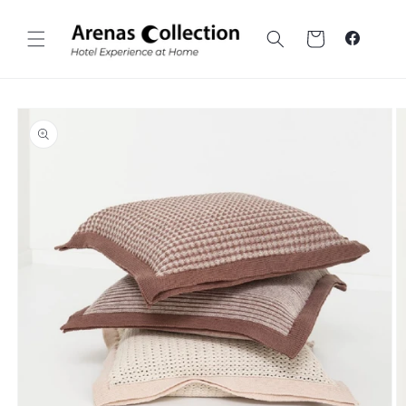
Ir al
contenido
Carrito
Faceboo
Ir a la
información
sobre el
producto