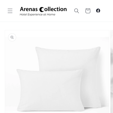
Ir al
contenido
Carrito
Faceboo
Ir a la
información
sobre el
producto