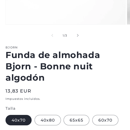
Abrir
Ab
medio
m
1
2
de
1
/
3
en
e
modal
m
BJORN
Funda de almohada
Bjorn - Bonne nuit
algodón
Precio
13,83 EUR
normal
Impuestos incluidos.
Talla
40x70
40x80
65x65
60x70