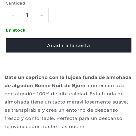
Cantidad
Disminuir
Aumentar
la
la
cantidad
cantidad
En stock
de
de
Funda
Funda
Añadir a la cesta
de
de
almohada
almohada
Bjorn
Bjorn
-
-
Bonne
Bonne
Date un capricho con la lujosa funda de almohada
nuit
nuit
de algodón Bonne Nuit de Bjorn
, confeccionada
algodón
algodón
con algodón 100% de alta calidad. Esta funda de
almohada tiene un tacto maravillosamente suave,
es transpirable y crea un entorno de descanso
fresco y confortable. Perfecta para un descanso
rejuvenecedor noche tras noche.