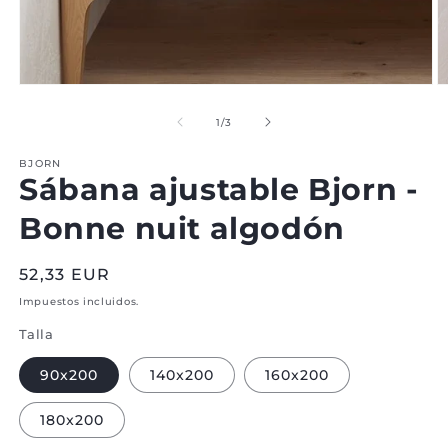
Abrir
Ab
medio
m
1
2
de
1
/
3
en
e
modal
m
BJORN
Sábana ajustable Bjorn -
Bonne nuit algodón
Precio
52,33 EUR
normal
Impuestos incluidos.
Talla
90x200
140x200
160x200
180x200