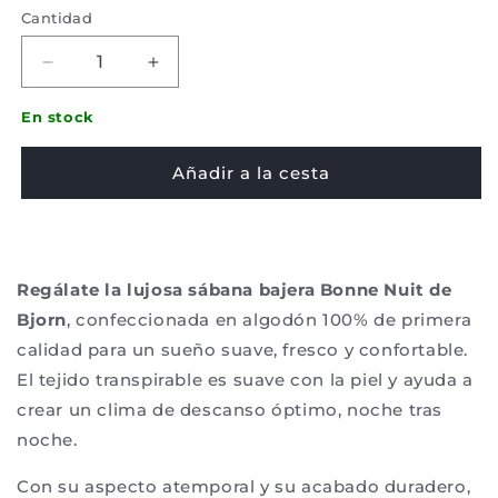
Cantidad
Disminuir
Aumentar
la
la
cantidad
cantidad
En stock
de
de
Sábana
Sábana
Añadir a la cesta
Ajustable
Ajustable
Bjorn
Bjorn
-
-
Bonne
Bonne
nuit
nuit
Regálate la lujosa sábana bajera Bonne Nuit de
algodón
algodón
Bjorn
, confeccionada en algodón 100% de primera
calidad para un sueño suave, fresco y confortable.
El tejido transpirable es suave con la piel y ayuda a
crear un clima de descanso óptimo, noche tras
noche.
Con su aspecto atemporal y su acabado duradero,