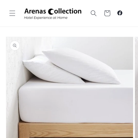
Ir al
contenido
Carrito
Faceboo
Ir a la
información
sobre el
producto