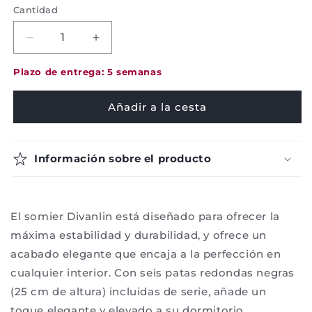
Cantidad
Disminuir
Aumentar
la
la
cantidad
cantidad
Plazo de entrega: 5 semanas
para
para
Somier
Somier
Añadir a la cesta
Pikolin
Pikolin
-
-
Divanlin
Divanlin
Información sobre el producto
El somier Divanlin está diseñado para ofrecer la
máxima estabilidad y durabilidad, y ofrece un
acabado elegante que encaja a la perfección en
cualquier interior. Con seis patas redondas negras
(25 cm de altura) incluidas de serie, añade un
toque elegante y elevado a su dormitorio.