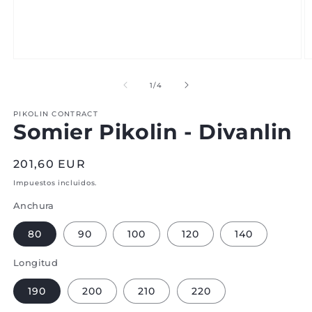
Abrir
Ab
medio
m
1
2
de
1
/
4
en
e
modal
m
PIKOLIN CONTRACT
Somier Pikolin - Divanlin
Precio
201,60 EUR
normal
Impuestos incluidos.
Anchura
80
90
100
120
140
Longitud
190
200
210
220