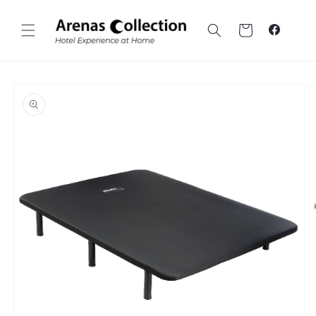
Ir al
contenido
Carrito
Faceboo
Ir a la
información
sobre el
producto