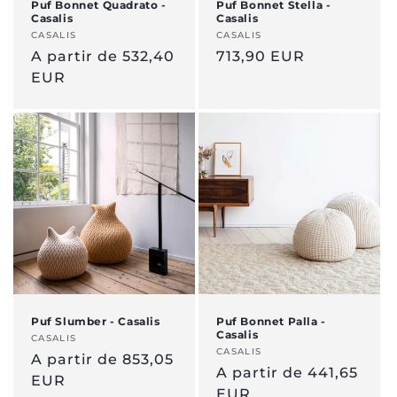
Puf Bonnet Quadrato -
Puf Bonnet Stella -
Casalis
Casalis
:
Vendedor:
CASALIS
Vendedor:
CASALIS
Precio
A partir de 532,40
Precio
713,90 EUR
normal
EUR
normal
Puf Slumber - Casalis
Puf Bonnet Palla -
Casalis
Vendedor:
CASALIS
Vendedor:
CASALIS
Precio
A partir de 853,05
Precio
A partir de 441,65
normal
EUR
normal
EUR