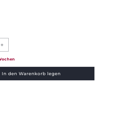
Menge
erhöhen
für
 Wochen
Bettkasten
Pikolin
In den Warenkorb legen
-
Lagerung