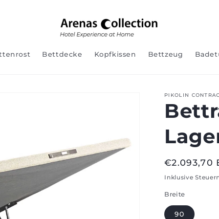
ttenrost
Bettdecke
Kopfkissen
Bettzeug
Badet
PIKOLIN CONTRA
Bettr
Lage
Regulärer
€2.093,70
Preis
Inklusive Steuer
Breite
90