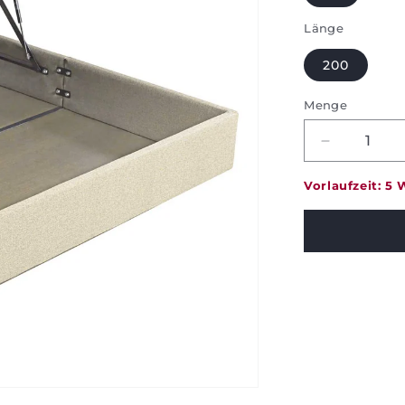
Länge
200
Menge
Menge
verringern
für
Vorlaufzeit: 5
Bettkasten
Pikolin
-
Lagerung