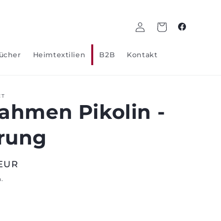
Log
Wagen
Facebook
in
ücher
Heimtextilien
B2B
Kontakt
CT
ahmen Pikolin -
rung
 EUR
n.