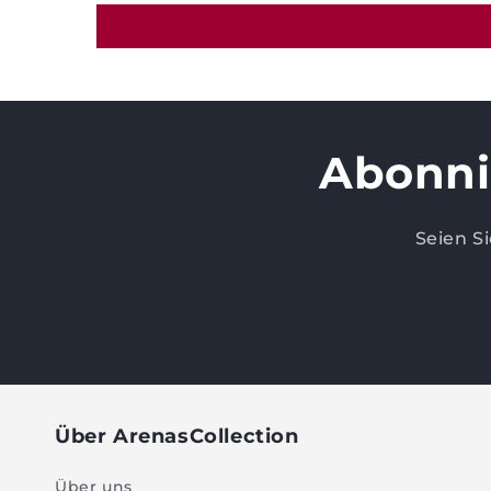
Abonni
Seien S
Über ArenasCollection
Über uns