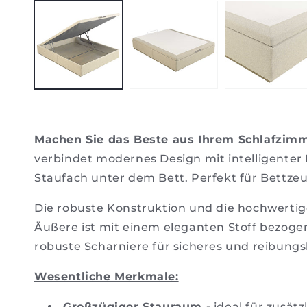
1
im
Modal
öffnen
Machen Sie das Beste aus Ihrem Schlafzimme
verbindet modernes Design mit intelligente
Staufach unter dem Bett. Perfekt für Bettzeu
Die robuste Konstruktion und die hochwertige
Äußere ist mit einem eleganten Stoff bezogen,
robuste Scharniere für sicheres und reibungs
Wesentliche Merkmale:
Großzügiger Stauraum -
ideal für zusät