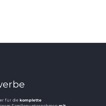
werbe
er für die
komplette
, einem Familienunternehmen
mit