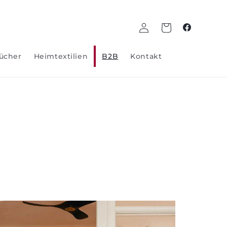
Log
Wagen
Facebook
in
ücher
Heimtextilien
B2B
Kontakt