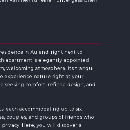
kten Rahmen für einen unvergesslichen
residence in Auland, right next to
ach apartment is elegantly appointed
rm, welcoming atmosphere. Its tranquil
to experience nature right at your
se seeking comfort, refined design, and
ts, each accommodating up to six
ies, couples, and groups of friends who
 privacy. Here, you will discover a