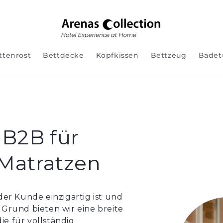
ttenrost
Bettdecke
Kopfkissen
Bettzeug
Badet
 B2B für
 Matratzen
der Kunde einzigartig ist und
 Grund bieten wir eine breite
e für vollständig