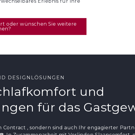
wechselbares Erlebnis für Ihre
ert oder wünschen Sie weitere
nen?
ND DESIGNLÖSUNGEN
Schlafkomfort und
ungen für das Gastge
n Contract , sondern sind auch Ihr engagierter Partn
&B
. In Zusammenarbeit mit Verlinden Slaapcomfort