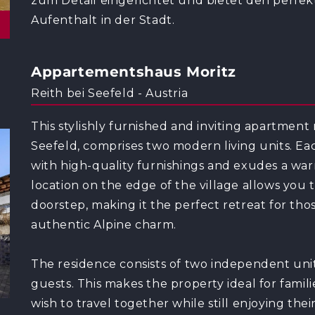
zum Detail eingerichtet und bietet den perfe
Aufenthalt in der Stadt.
Appartementshaus Moritz
Reith bei Seefeld - Austria
This stylishly furnished and inviting apartment 
Seefeld, comprises two modern living units. E
with high-quality furnishings and exudes a wa
location on the edge of the village allows you 
doorstep, making it the perfect retreat for tho
authentic Alpine charm.
The residence consists of two independent uni
guests. This makes the property ideal for famil
wish to travel together while still enjoying their