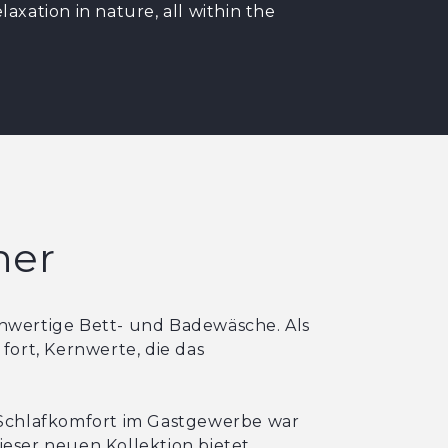
axation in nature, all within the
her
ochwertige Bett- und Badewäsche. Als
fort, Kernwerte, die das
 Schlafkomfort im Gastgewerbe war
ieser neuen Kollektion bietet