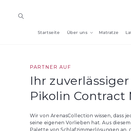
Zum
Inhalt
springen
Startseite
Über uns
Matratze
La
PARTNER AUF
Ihr zuverlässiger
Pikolin Contract
Wir von ArenasCollection wissen, dass je
seine eigenen Vorlieben hat. Aus diesem
Palette von Schlafzimmerlösungen an, di