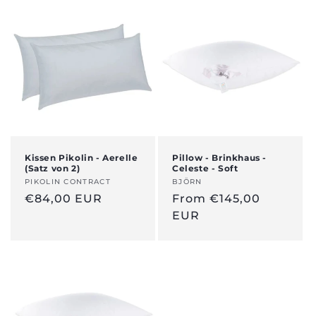
Kissen Pikolin - Aerelle
Pillow - Brinkhaus -
(Satz von 2)
Celeste - Soft
Anbieter:
PIKOLIN CONTRACT
Anbieter:
BJÖRN
Regulärer
€84,00 EUR
Regular
From €145,00
Preis
price
EUR