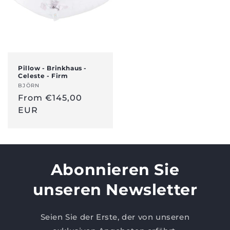
Pillow - Brinkhaus -
Celeste - Firm
Anbieter:
BJÖRN
Regular
From €145,00
price
EUR
Abonnieren Sie
unseren Newsletter
Seien Sie der Erste, der von unseren