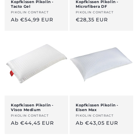
Kopfkissen Pikolin -
Kopfkissen Pikolin -
Tacto Gel
Microfibera DF
n
Anbieter:
PIKOLIN CONTRACT
Anbieter:
PIKOLIN CONTRACT
:
Regulärer
Ab €54,99 EUR
Regulärer
€28,35 EUR
Preis
Preis
Kopfkissen Pikolin -
Kopfkissen Pikolin -
Visco Medium
Eisen Max
Anbieter:
PIKOLIN CONTRACT
Anbieter:
PIKOLIN CONTRACT
Regulärer
Ab €44,45 EUR
Regulärer
Ab €43,05 EUR
Preis
Preis