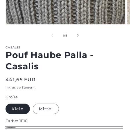
Medien
M
1
2
im
i
von
1
/
8
Modal
M
öffnen
ö
CASALIS
Pouf Haube Palla -
Casalis
Regulärer
441,65 EUR
Preis
Inklusive Steuern.
Größe
Klein
Mittel
Farbe:
1F10