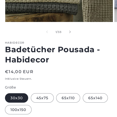
Medien
M
1
2
im
i
von
1
/
33
Modal
M
öffnen
ö
HABIDECOR
Badetücher Pousada -
Habidecor
Regulärer
€14,00 EUR
Preis
Inklusive Steuern.
Größe
30x30
45x75
65x110
65x140
100x150