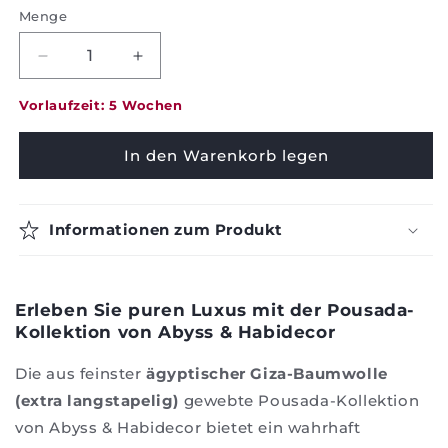
Menge
Verringerung
Erhöhung
der
der
Menge
Menge
Vorlaufzeit: 5 Wochen
für
für
Badetücher
Badetücher
In den Warenkorb legen
Pousada
Pousada
-
-
Habidecor
Habidecor
Informationen zum Produkt
Erleben Sie puren Luxus mit der Pousada-
Kollektion von Abyss & Habidecor
Die aus feinster
ägyptischer Giza-Baumwolle
(extra langstapelig)
gewebte Pousada-Kollektion
von Abyss & Habidecor bietet ein wahrhaft