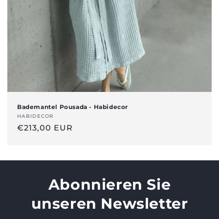
n
:
Bademantel Pousada - Habidecor
Anbieter:
HABIDECOR
Regulärer
€213,00 EUR
Preis
Abonnieren Sie
unseren Newsletter