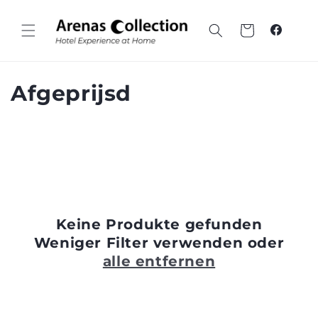
Zum
Inhalt
springen
Wagen
Faceboo
C
Afgeprijsd
o
l
l
e
Keine Produkte gefunden
c
Weniger Filter verwenden oder
t
alle entfernen
i
o