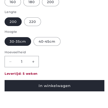
160
180
200
Lengte
200
220
Hoogte
30-35cm
40-45cm
Hoeveelheid
Verminder
Hoeveelheid
hoeveelheid
verhogen
voor
voor
Levertijd: 5 weken
Matrasbeschermer
Matrasbeschermer
Bjorn
Bjorn
In winkelwagen
-
-
Bonne
Bonne
nuit
nuit
waterproof
waterproof