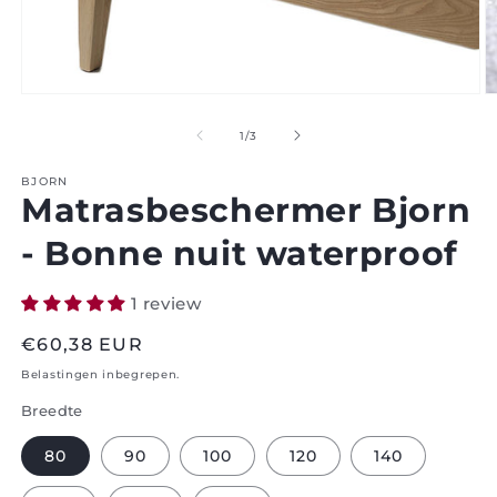
Open
O
media
m
1
2
van
1
/
3
in
in
modaal
m
BJORN
Matrasbeschermer Bjorn
- Bonne nuit waterproof
1 review
Normale
€60,38 EUR
prijs
Belastingen inbegrepen.
Breedte
80
90
100
120
140