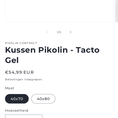
Open
O
media
m
1
2
van
1
/
3
in
in
modaal
m
PIKOLIN CONTRACT
Kussen Pikolin - Tacto
Gel
Normale
€54,99 EUR
prijs
Belastingen inbegrepen.
Maat
40x70
40x80
Hoeveelheid