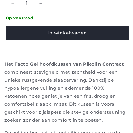
Verminder
Hoeveelheid
hoeveelheid
verhogen
voor
voor
Op voorraad
Kussen
Pillow
Pikolin
Pikolin
In winkelwagen
-
-
Tacto
Tacto
Gel
Gel
Het Tacto Gel hoofdkussen van Pikolin Contract
combineert stevigheid met zachtheid voor een
unieke rustgevende slaapervaring. Dankzij de
hypoallergene vulling en ademende 100%
katoenen hoes geniet je van een fris, droog en
comfortabel slaapklimaat. Dit kussen is vooral
geschikt voor zijslapers die stevige ondersteuning
zoeken zonder aan comfort in te boeten.
De vulling bestaat uit met siliconen behandelde