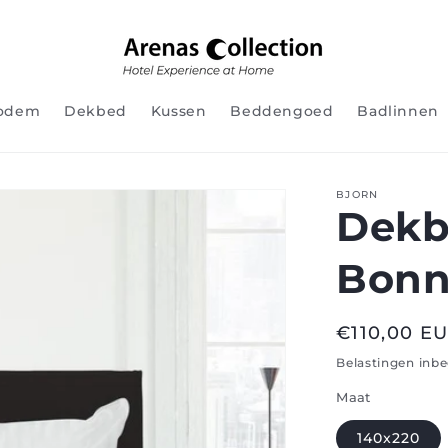
odem
Dekbed
Kussen
Beddengoed
Badlinnen
BJORN
Dekb
Bonn
Normale
€110,00 E
prijs
Belastingen inb
Maat
140x220