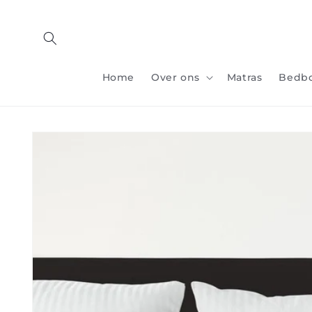
Overslaan
naar
inhoud
Home
Over ons
Matras
Bedb
Doorgaan naar
productinformatie