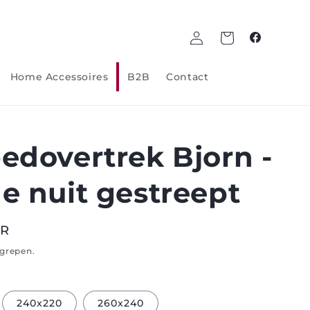
Log
Winkelwagen
Facebook
in
Home Accessoires
B2B
Contact
edovertrek Bjorn -
e nuit gestreept
UR
egrepen.
240x220
260x240