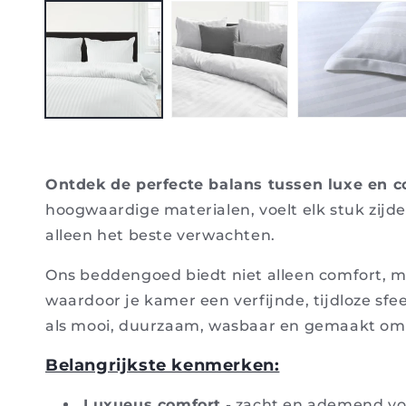
media
1
in
modaal
Ontdek de perfecte balans tussen luxe en c
hoogwaardige materialen, voelt elk stuk zijd
alleen het beste verwachten.
Ons beddengoed biedt niet alleen comfort, ma
waardoor je kamer een verfijnde, tijdloze sf
als mooi, duurzaam, wasbaar en gemaakt om 
Belangrijkste kenmerken:
Luxueus comfort
- zacht en ademend voo