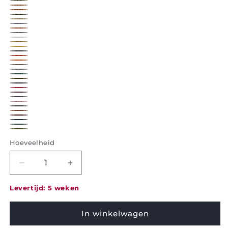
1F10
1J02
2D02
2D03
3B07
4K06
5K14
482
497
500
519
527
615
680
684
740
A4
B1
D529
D614
D679
D742
K901
K902
K904
K920
K921
K922
K923
K924
Hoeveelheid
Afname
Meer
hoeveelheid
aantallen
voor
voor
Levertijd: 5 weken
Poef
Poef
Bonnet
Bonnet
In winkelwagen
Stella
Stella