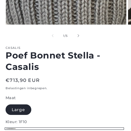
Open
O
media
m
1
2
van
1
/
5
in
in
modaal
m
CASALIS
Poef Bonnet Stella -
Casalis
Normale
€713,90 EUR
prijs
Belastingen inbegrepen.
Maat
Large
Kleur:
1F10