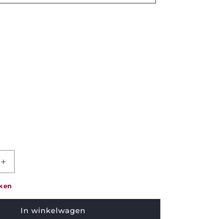
Increase
quantity
for
eken
Plaid
Bonnet
In winkelwagen
-