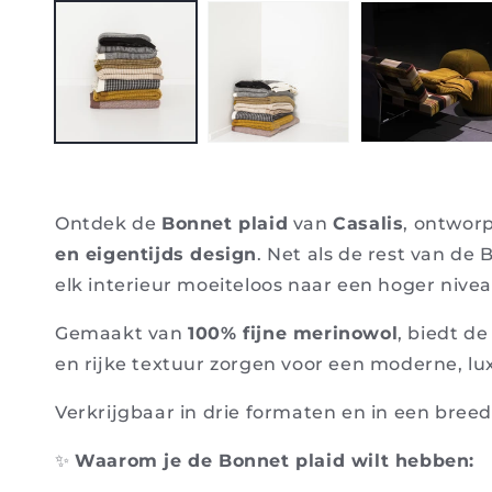
media
1
in
modaal
Ontdek de
Bonnet plaid
van
Casalis
, ontwor
en eigentijds design
. Net als de rest van de 
elk interieur moeiteloos naar een hoger niveau
Gemaakt van
100% fijne merinowol
, biedt d
en rijke textuur zorgen voor een moderne, lux
Verkrijgbaar in drie formaten en in een breed
✨
Waarom je de Bonnet plaid wilt hebben: