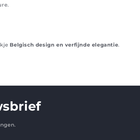
ure.
ukje
Belgisch design en verfijnde elegantie
.
sbrief
ingen.