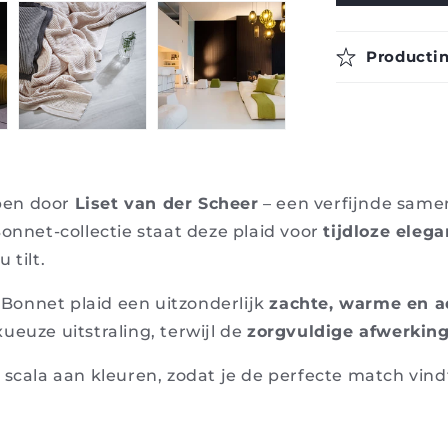
Casalis
Producti
pen door
Liset van der Scheer
– een verfijnde sam
Bonnet-collectie staat deze plaid voor
tijdloze elega
 tilt.
e Bonnet plaid een uitzonderlijk
zachte, warme en 
ueuze uitstraling, terwijl de
zorgvuldige afwerkin
 scala aan kleuren, zodat je de perfecte match vindt