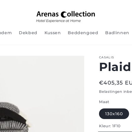
odem
Dekbed
Kussen
Beddengoed
Badlinnen
CASALIS
Plaid
Regular
€405,35 E
price
Belastingen inb
Maat
130x160
Kleur:
1F10