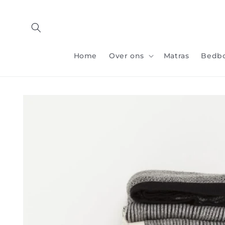
Overslaan
naar
inhoud
Home
Over ons
Matras
Bedb
Doorgaan naar
productinformatie