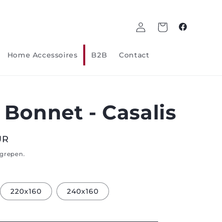
Log
Winkelwagen
Facebook
in
Home Accessoires
B2B
Contact
 Bonnet - Casalis
UR
egrepen.
220x160
240x160