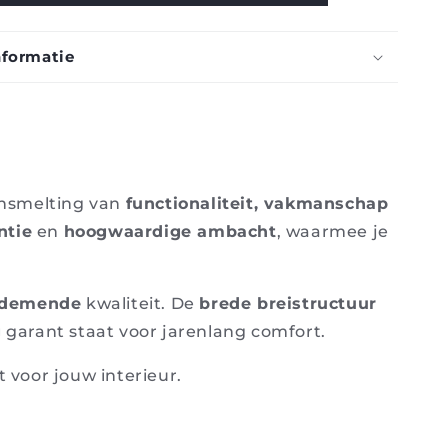
Casalis
nformatie
ensmelting van
functionaliteit, vakmanschap
ntie
en
hoogwaardige ambacht
, waarmee je
ademende
kwaliteit. De
brede breistructuur
g
garant staat voor jarenlang comfort.
 voor jouw interieur.