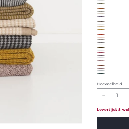
1F10
1J02
2D02
2D03
3B07
4K06
5K14
482
497
500
519
527
615
680
684
740
A4
B1
D529
D614
D679
D742
K901
K902
K904
K920
K921
K922
K923
K924
Hoeveelheid
Decrease
quantity
for
Levertijd: 5 w
Plaid
Bonnet
-