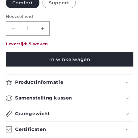
Comfort
Support
Hoeveelheid
Decrease
Increase
quantity
quantity
for
for
Levertijd: 5 weken
Pillow
Pillow
-
-
In winkelwagen
Brinkhaus
Brinkhaus
-
-
Celeste
Celeste
Productinformatie
-
-
Firm
Firm
Samenstelling kussen
Gramgewicht
Certificaten