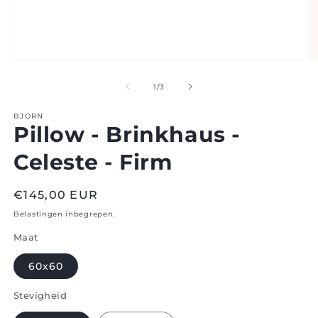
Open
O
media
m
1
2
van
1
/
3
in
in
modaal
m
BJORN
Pillow - Brinkhaus -
Celeste - Firm
Regular
€145,00 EUR
price
Belastingen inbegrepen.
Maat
60x60
Stevigheid