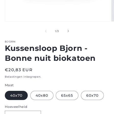
Open
O
media
m
1
2
van
1
/
3
in
in
modaal
m
BJORN
Kussensloop Bjorn -
Bonne nuit biokatoen
Normale
€20,83 EUR
prijs
Belastingen inbegrepen.
Maat
40x70
40x80
65x65
60x70
Hoeveelheid