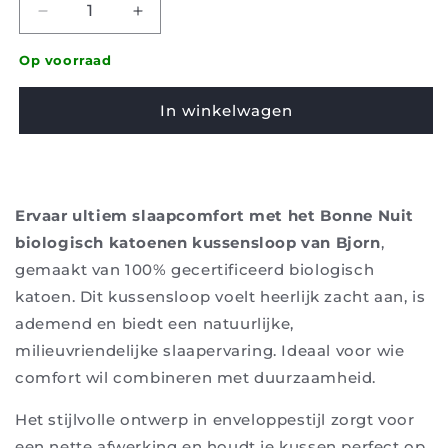
Afname
Meer
hoeveelheid
kwantiteit
voor
voor
Op voorraad
Kussensloop
Kussensloop
Bjorn
Bjorn
In winkelwagen
-
-
Bonne
Bonne
nuit
nuit
biokatoen
biokatoen
Ervaar ultiem slaapcomfort met het Bonne Nuit
biologisch katoenen kussensloop van Bjorn
,
gemaakt van 100% gecertificeerd biologisch
katoen. Dit kussensloop voelt heerlijk zacht aan, is
ademend en biedt een natuurlijke,
milieuvriendelijke slaapervaring. Ideaal voor wie
comfort wil combineren met duurzaamheid.
Het stijlvolle ontwerp in enveloppestijl zorgt voor
een nette afwerking en houdt je kussen perfect op