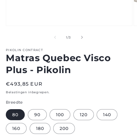
Open
O
media
m
1
2
van
1
/
3
in
in
modaal
m
PIKOLIN CONTRACT
Matras Quebec Visco
Plus - Pikolin
Normale
€493,85 EUR
prijs
Belastingen inbegrepen.
Breedte
80
90
100
120
140
160
180
200