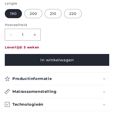
Lengte
190
200
210
220
Hoeveelheid
Afname
Hoeveelheid
hoeveelheid
verhogen
voor
voor
Levertijd: 5 weken
Matras
Matras
Quebec
Quebec
In winkelwagen
Visco
Visco
Plus
Plus
-
-
Productinformatie
Pikolin
Pikolin
Matrassamenstelling
Technologieën