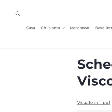
Vai al
contenuto
Casa
Chi siamo
Materasso
Base let
Sche
Visc
Visualizza il pdf