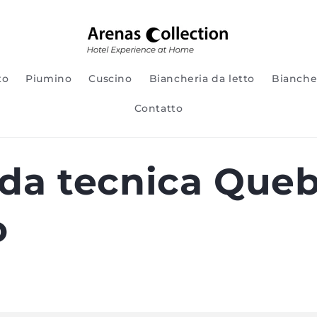
to
Piumino
Cuscino
Biancheria da letto
Bianche
Contatto
da tecnica Que
o