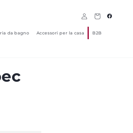
Log
Carrello
Facebook
in
ria da bagno
Accessori per la casa
B2B
bec