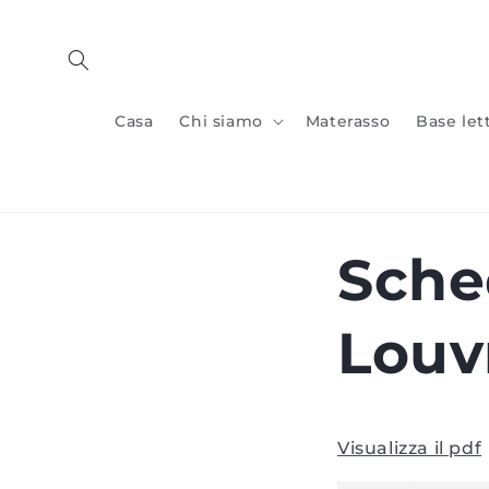
Vai al
contenuto
Casa
Chi siamo
Materasso
Base let
Sche
Louv
Visualizza il pdf