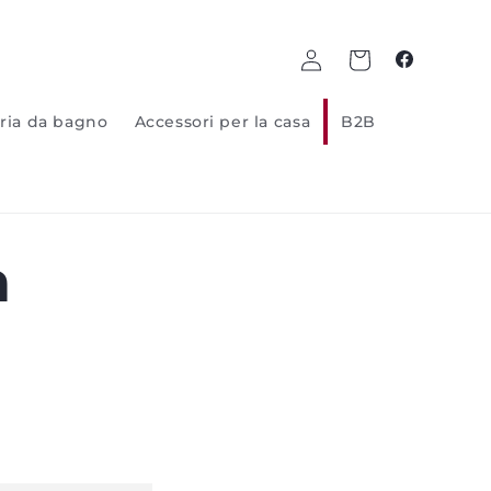
Log
Carrello
Facebook
in
ria da bagno
Accessori per la casa
B2B
a