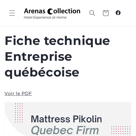
Passer
au
contenu
Panier
Faceboo
Fiche technique
Entreprise
québécoise
Voir le PDF