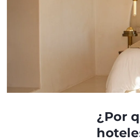
¿Por 
hotele