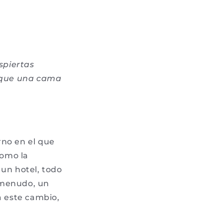
spiertas
 que una cama
rno en el que
como la
 un hotel, todo
 menudo, un
 este cambio,