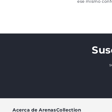
ese mismo confo
Sus
s
Acerca de ArenasCollection