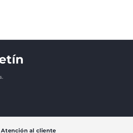
etín
s.
Atención al cliente