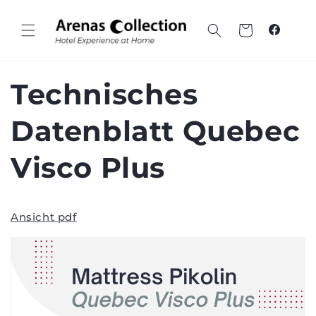
Zum
Inhalt
springen
Wagen
Faceboo
Technisches
Datenblatt Quebec
Visco Plus
Ansicht pdf