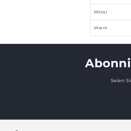
Mittel
Warm
Abonni
Seien S