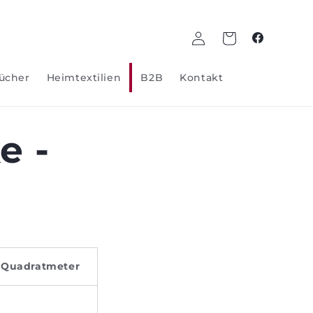
Log
Wagen
Facebook
in
ücher
Heimtextilien
B2B
Kontakt
e -
 Quadratmeter