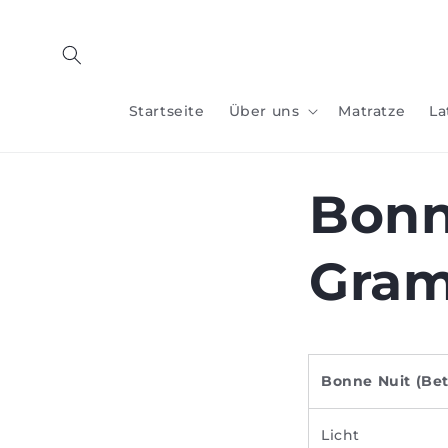
Zum
Inhalt
springen
Startseite
Über uns
Matratze
La
Bonn
Gram
Bonne Nuit (Be
Licht